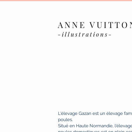
ANNE VUITTO
-illustrations-
L'élevage Gazan est un élevage fami
poules.
Situé en Haute Normandie, l'élevag
poules domestiques est en plein ess