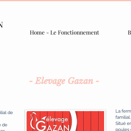
N
Home - Le Fonctionnement
B
- Elevage Gazan -
La ferm
lial de
familial.
Situé e
e de
poules 
or.