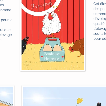
Cet éle
des
des pou
r comme
comme 
dévelop
 pour le
qualité
L'éleva
outique
souhait
 élevage
pour dé
e.